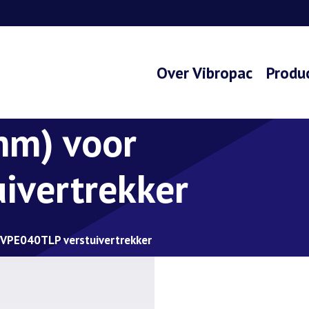
Over Vibropac
Produ
mm) voor
ivertrekker
VPE040TLP verstuivertrekker