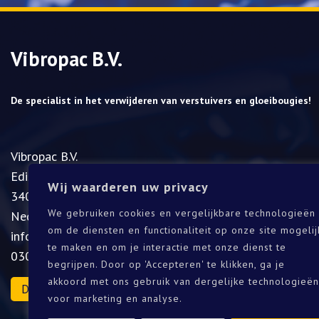
Vibropac B.V.
De specialist in het verwijderen van verstuivers en gloeibougies!
Vibropac B.V.
​Edisonweg 11A
Wij waarderen uw privacy
3404LA IJsselstein
We gebruiken cookies en vergelijkbare technologieën
Nederland
om de diensten en functionaliteit op onze site mogelij
info@vibropac.nl
te maken en om je interactie met onze dienst te
030-2000277
begrijpen. Door op 'Accepteren' te klikken, ga je
akkoord met ons gebruik van dergelijke technologieën
Download onze catalogus
voor marketing en analyse.