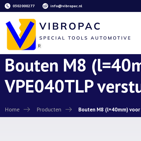
0302000277
info@vibropac.nl
Bouten M8 (l=40
VPE040TLP verstu
Home
Producten
Bouten M8 (l=40mm) voor 