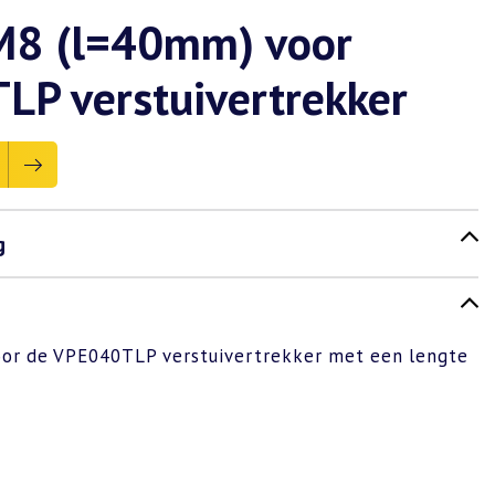
M8 (l=40mm) voor
P verstuivertrekker
g
oor de VPE040TLP verstuivertrekker met een lengte