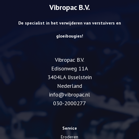
Vibropac B.V.
De specialist in het verwijderen van verstuivers en
gloeibougies!
Vibropac B.V.
​Edisonweg 11A
3404LA IJsselstein
Nederland
info@vibropac.nl
030-2000277
Service
Eroderen