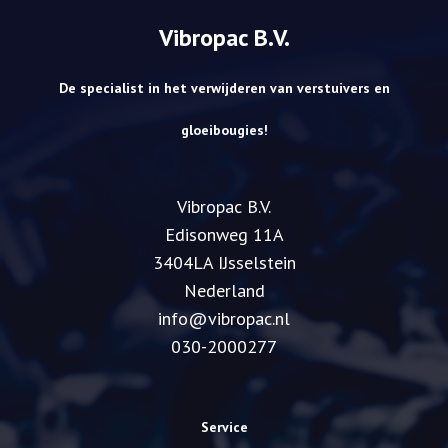
Vibropac B.V.
De specialist in het verwijderen van verstuivers en
gloeibougies!
Vibropac B.V.
​Edisonweg 11A
3404LA IJsselstein
Nederland
info@vibropac.nl
030-2000277
Service