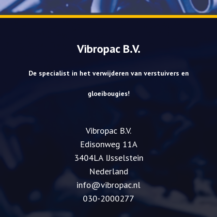
Vibropac B.V.
De specialist in het verwijderen van verstuivers en
gloeibougies!
Vibropac B.V.
​Edisonweg 11A
3404LA IJsselstein
Nederland
info@vibropac.nl
030-2000277