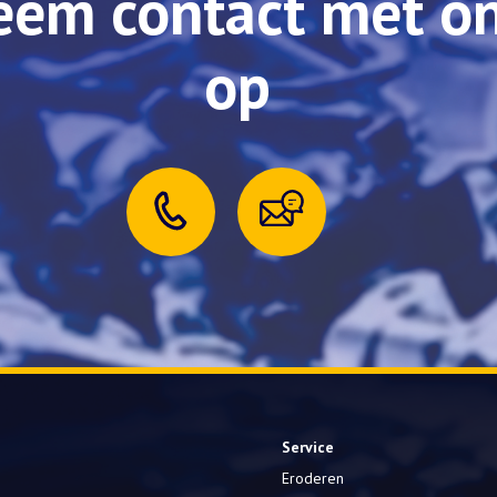
eem contact met o
op
Service
Eroderen