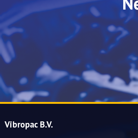
N
Vibropac B.V.