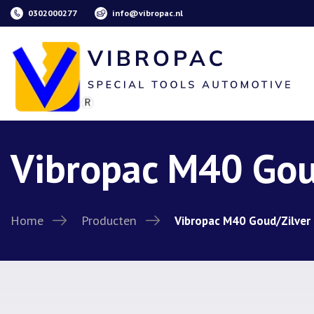
0302000277
info@vibropac.nl
Vibropac M40 Gou
Home
Producten
Vibropac M40 Goud/Zilver