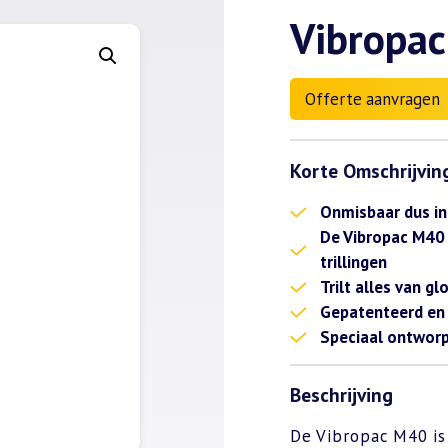
Vibropac
Offerte aanvragen
Korte Omschrijvin
Onmisbaar dus in
De Vibropac M40 
trillingen
Trilt alles van g
Gepatenteerd en
Speciaal ontwor
Beschrijving
De Vibropac M40 is