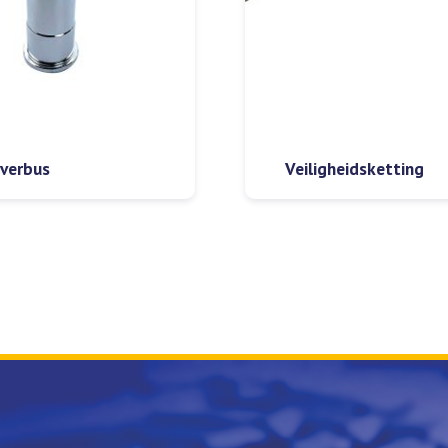
iverbus
Veiligheidsketting