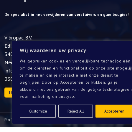
De specialist in het verwijderen van verstuivers en gloeibougies!
Vibropac B.V.
​Edisonweg 11A
Wij waarderen uw privacy
3404LA IJsselstein
We gebruiken cookies en vergelijkbare technologieën
Nederland
om de diensten en functionaliteit op onze site mogelij
info@vibropac.nl
te maken en om je interactie met onze dienst te
030-2000277
begrijpen. Door op 'Accepteren' te klikken, ga je
akkoord met ons gebruik van dergelijke technologieën
Download onze catalogus
voor marketing en analyse.
Customize
Reject All
Accepteren
Pro Template B.V. © 2021