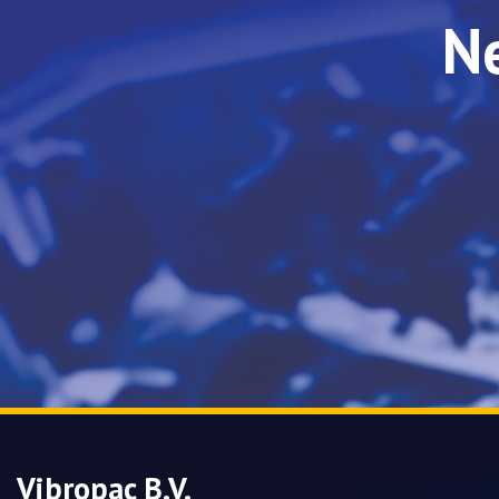
N
Vibropac B.V.