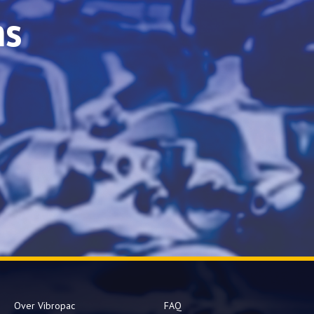
ns
Over Vibropac
FAQ