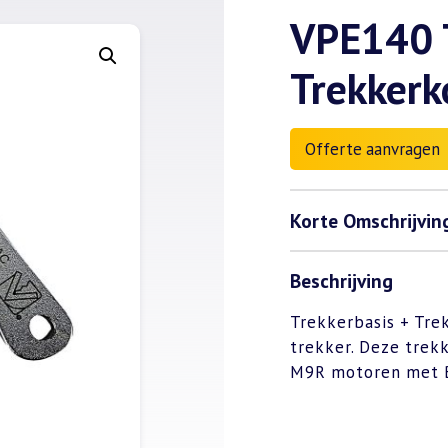
VPE140 T
Trekker
Offerte aanvragen
Korte Omschrijvin
Beschrijving
Trekkerbasis + Tre
trekker. Deze trek
M9R motoren met B