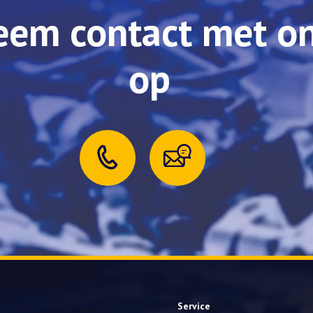
eem contact met o
op
Service