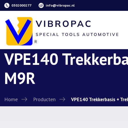
0302000277
info@vibropac.nl
VPE140 Trekkerba
M9R
Home
Producten
VPE140 Trekkerbasis + Tr