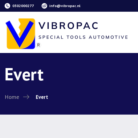
0302000277
info@vibropac.nl
Evert
Home
Evert