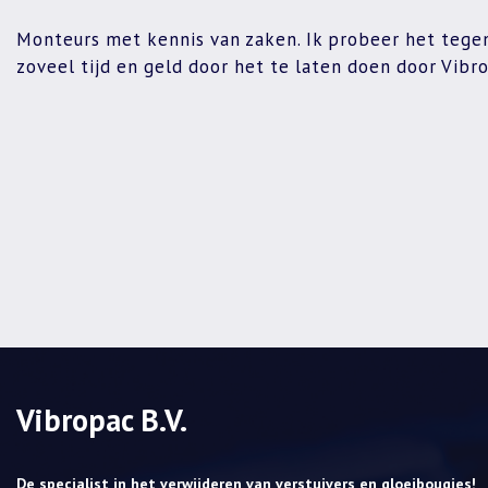
Monteurs met kennis van zaken. Ik probeer het tegen
zoveel tijd en geld door het te laten doen door Vibr
Vibropac B.V.
De specialist in het verwijderen van verstuivers en gloeibougies!