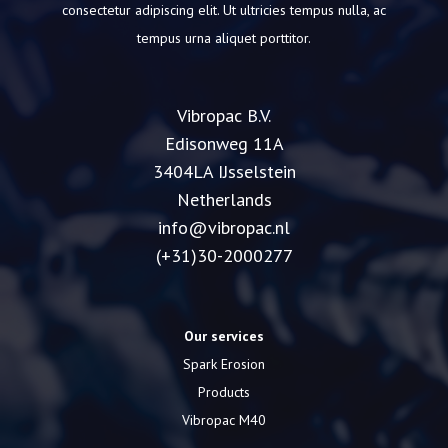
consectetur adipiscing elit.
Ut ultricies tempus nulla, ac
tempus urna aliquet porttitor.
Vibropac B.V.
Edisonweg 11A
3404LA IJsselstein
Netherlands
info@vibropac.nl
(+31)30-2000277
Our services
Spark Erosion
Products
Vibropac M40