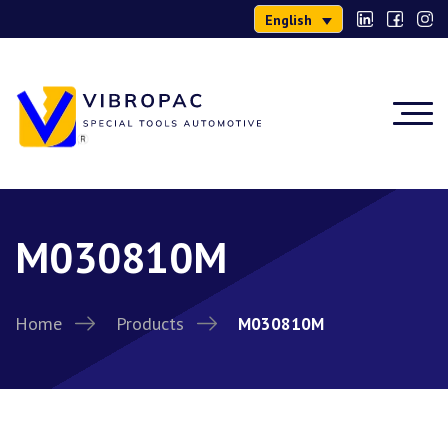
English
M030810M
Home
Products
M030810M