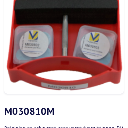
M030810M