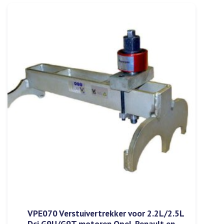
VPE070 Verstuivertrekker voor 2.2L/2.5L
Dci G9U/G9T motoren Opel, Renault en