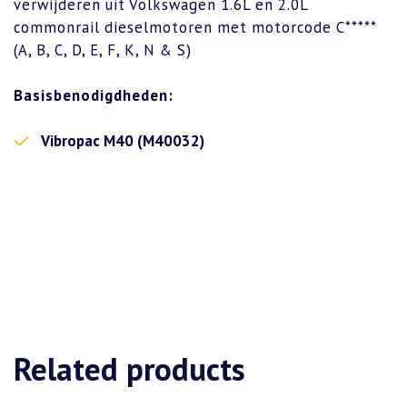
verwijderen uit Volkswagen 1.6L en 2.0L
commonrail dieselmotoren met motorcode C*****
(A, B, C, D, E, F, K, N & S)
Basisbenodigdheden:
Vibropac M40 (M40032)
Related products