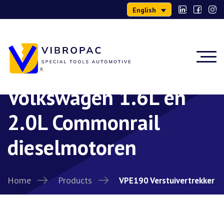
English
VPE190
Verstuivertrekker voor
Volkswagen 1.6L en
2.0L Commonrail
dieselmotoren
Home
Products
VPE190 Verstuivertrekker
voor Volkswagen 1.6L en 2.0L Commonrail